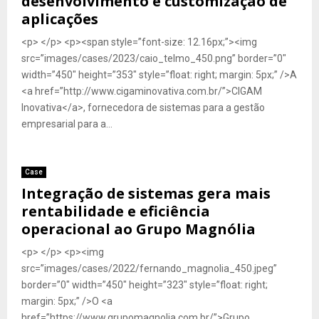
desenvolvimento e customização de
aplicações
<p> </p> <p><span style=”font-size: 12.16px;”><img
src=”images/cases/2023/caio_telmo_450.png” border=”0″
width=”450″ height=”353″ style=”float: right; margin: 5px;” />A
<a href=”http://www.cigaminovativa.com.br/”>CIGAM
Inovativa</a>, fornecedora de sistemas para a gestão
empresarial para a...
Case
Integração de sistemas gera mais
rentabilidade e eficiência
operacional ao Grupo Magnólia
<p> </p> <p><img
src=”images/cases/2022/fernando_magnolia_450.jpeg”
border=”0″ width=”450″ height=”323″ style=”float: right;
margin: 5px;” />O <a
href=”https://www.grupomagnolia.com.br/”>Grupo