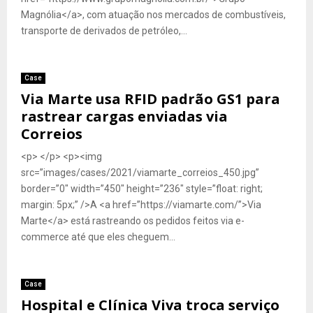
Magnólia</a>, com atuação nos mercados de combustíveis,
transporte de derivados de petróleo,...
Case
Via Marte usa RFID padrão GS1 para
rastrear cargas enviadas via
Correios
<p> </p> <p><img
src=”images/cases/2021/viamarte_correios_450.jpg”
border=”0″ width=”450″ height=”236″ style=”float: right;
margin: 5px;” />A <a href=”https://viamarte.com/”>Via
Marte</a> está rastreando os pedidos feitos via e-
commerce até que eles cheguem...
Case
Hospital e Clínica Viva troca serviço