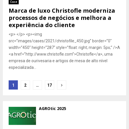
Case
Marca de luxo Christofle moderniza
processos de negócios e melhora a
experiência do cliente
<p> </p> <p><img
src=”images/cases/2021/christofile_450.jpg” border=”0″
width=”450″ height=”287″ style=”float: right; margin: 5px;” />A
<a href=”http://www.christofle.com”>Christofle</a>, uma
empresa de ourivesaria e artigos de mesa de alto nível
especializada...
Navegação
1
2
…
17
por
posts
AGROtic 2025