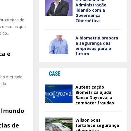
Administração
lidando com a
Governança
brasileiros de
Cibernética
s desafios que
 do...
A biometria prepara
a segurança das
empresas para o
ca e
futuro
CASE
o do mercado
o da
Autenticação
Biométrica ajuda
Banco Daycoval a
combater fraudes
oilmondo
Wilson Sons
ias de
fortalece segurança
cibernética