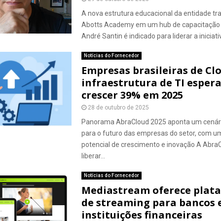
A nova estrutura educacional da entidade t
Abotts Academy em um hub de capacitação 
André Santin é indicado para liderar a iniciativa
Notícias do Fornecedor
Empresas brasileiras de Cl
infraestrutura de TI esper
crescer 39% em 2025
28 de outubro de 2025
Panorama AbraCloud 2025 aponta um cenári
para o futuro das empresas do setor, com u
potencial de crescimento e inovação A Abra
liberar...
Notícias do Fornecedor
Mediastream oferece plat
de streaming para bancos 
instituições financeiras