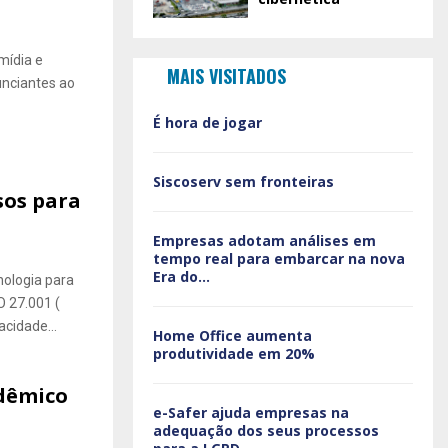
mídia e
MAIS VISITADOS
unciantes ao
É hora de jogar
Siscoserv sem fronteiras
sos para
Empresas adotam análises em
tempo real para embarcar na nova
Era do...
cnologia para
O 27.001 (
cidade...
Home Office aumenta
produtividade em 20%
adêmico
e-Safer ajuda empresas na
adequação dos seus processos