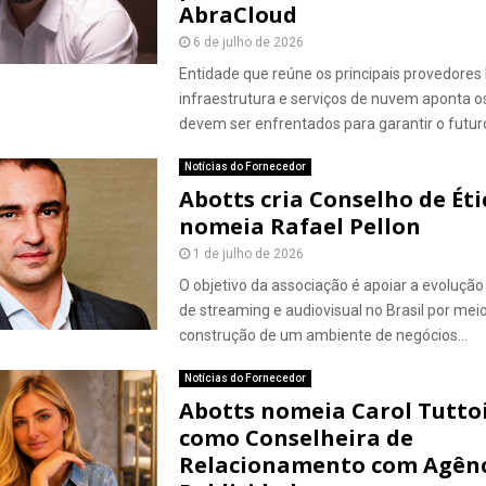
AbraCloud
6 de julho de 2026
Entidade que reúne os principais provedores 
infraestrutura e serviços de nuvem aponta o
devem ser enfrentados para garantir o futuro
Notícias do Fornecedor
Abotts cria Conselho de Éti
nomeia Rafael Pellon
1 de julho de 2026
O objetivo da associação é apoiar a evoluçã
de streaming e audiovisual no Brasil por mei
construção de um ambiente de negócios...
Notícias do Fornecedor
Abotts nomeia Carol Tutt
como Conselheira de
Relacionamento com Agênc