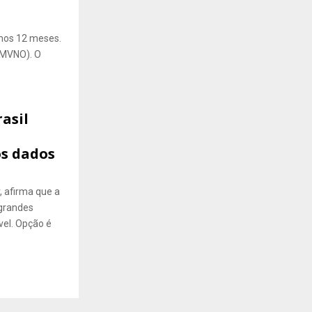
imos 12 meses.
 (MVNO). O
asil
os dados
, afirma que a
 grandes
vel. Opção é