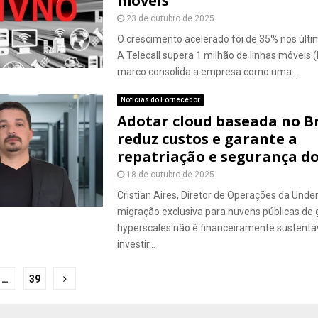
móveis
23 de outubro de 2025
O crescimento acelerado foi de 35% nos últ
A Telecall supera 1 milhão de linhas móveis
marco consolida a empresa como uma...
Notícias do Fornecedor
Adotar cloud baseada no Br
reduz custos e garante a
repatriação e segurança d
18 de outubro de 2025
Cristian Aires, Diretor de Operações da Under
migração exclusiva para nuvens públicas de
hyperscales não é financeiramente sustentá
investir...
ação
…
39