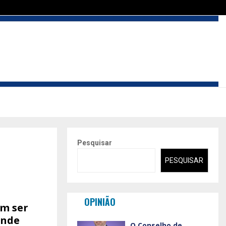
Pesquisar
PESQUISAR
OPINIÃO
am ser
ende
O Conselho de