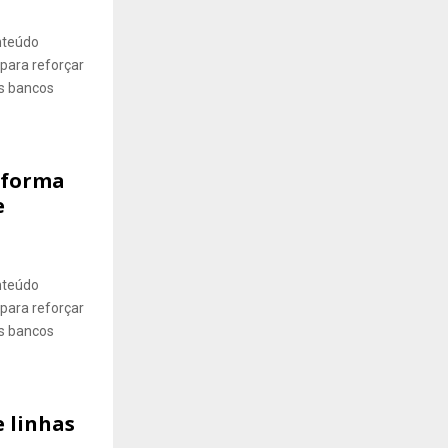
onteúdo
para reforçar
Os bancos
aforma
e
onteúdo
para reforçar
Os bancos
e linhas