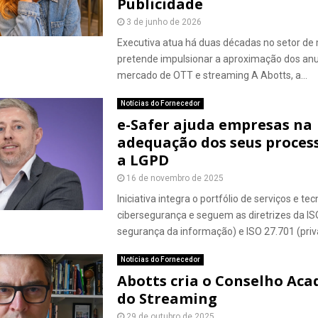
Publicidade
3 de junho de 2026
Executiva atua há duas décadas no setor de 
pretende impulsionar a aproximação dos an
mercado de OTT e streaming A Abotts, a...
Notícias do Fornecedor
e-Safer ajuda empresas na
adequação dos seus proces
a LGPD
16 de novembro de 2025
Iniciativa integra o portfólio de serviços e te
cibersegurança e seguem as diretrizes da IS
segurança da informação) e ISO 27.701 (priva
Notícias do Fornecedor
Abotts cria o Conselho Ac
do Streaming
29 de outubro de 2025