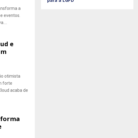
para a LGPD
ransforma a
e eventos.
....
oud e
am
o otimista
m forte
Cloud acaba de
aforma
e